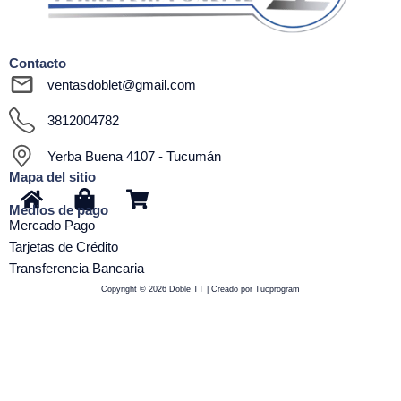
Contacto
ventasdoblet@gmail.com
3812004782
Yerba Buena 4107 - Tucumán
Mapa del sitio
H
S
S
Medios de pago
o
h
h
Mercado Pago
m
o
o
Tarjetas de Crédito
e
p
p
Transferencia Bancaria
p
p
Copyright © 2026 Doble TT | Creado por Tucprogram
i
i
n
n
g
g
-
-
b
c