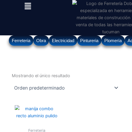
Menu
Ir
al
contenido
Ferreteria
Obra
Electricidad
Pintureria
Plomería
Ac
Mostrando el único resultado
Ferreteria