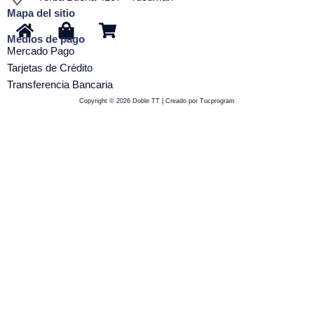
Mapa del sitio
H
S
S
Medios de pago
o
h
h
Mercado Pago
m
o
o
Tarjetas de Crédito
e
p
p
Transferencia Bancaria
p
p
Copyright © 2026 Doble TT | Creado por Tucprogram
i
i
n
n
g
g
-
-
b
c
a
a
g
r
t