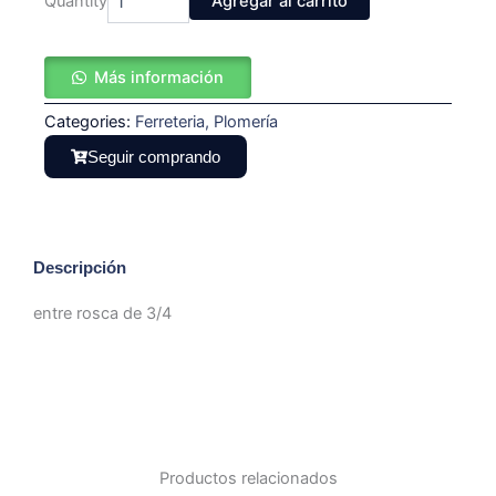
Quantity
Agregar al carrito
rosca
de
3/4
Más información
cantidad
Categories:
Ferreteria
,
Plomería
Seguir comprando
Descripción
entre rosca de 3/4
Productos relacionados