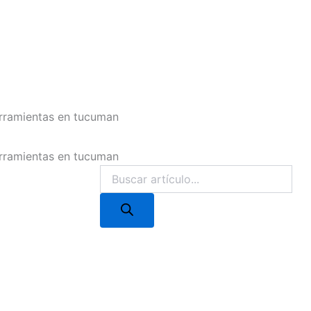
Products
cto
Mi cuenta
search