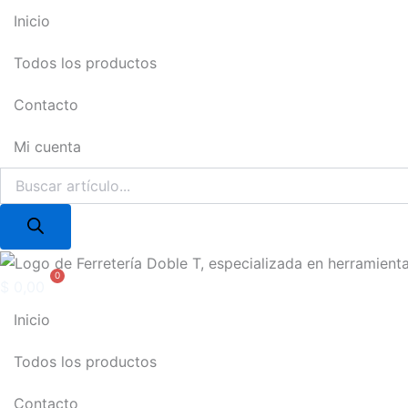
Ir
Inicio
al
contenido
Todos los productos
Contacto
Mi cuenta
Products
search
$
0,00
Inicio
Todos los productos
Contacto