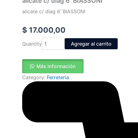
alicate c/ diag 6¨BIASSONI
alicate c/ diag 6¨BIASSONI
$
17.000,00
Quantity
Agregar al carrito
Más información
Category:
Ferreteria