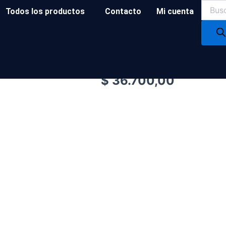
Produc
Todos los productos
Contacto
Mi cuenta
search
Cerradura candex caja a
Cerradura Candex doble paleta 
$
36.700,00