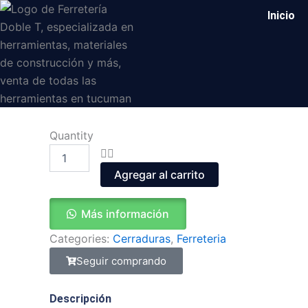
Ir
Inicio
al
contenido
Cerradura
Quantity
candex
caja
ancha
Agregar al carrito
2.5x
25
Más información
x200
cantidad
Categories:
Cerraduras
,
Ferreteria
Seguir comprando
Descripción