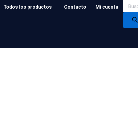
Produc
Todos los productos
Contacto
Mi cuenta
search
Cinta de papel NORTON
Cinta de papel 24mm x50mm c