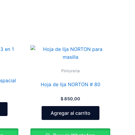
Pintureria
spacial
Hoja de lija NORTON # 80
$
850,00
Agregar al carrito