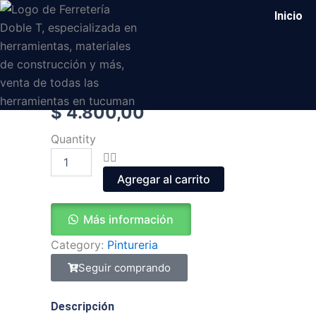
Ir
Inicio
al
contenido
$
4.800,00
Cinta
Quantity
de
papel
NORTON
Agregar al carrito
cantidad
Más información
Category:
Pintureria
Seguir comprando
Descripción