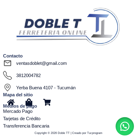
Contacto
ventasdoblet@gmail.com
3812004782
Yerba Buena 4107 - Tucumán
Mapa del sitio
H
S
S
Medios de pago
o
h
h
Mercado Pago
m
o
o
Tarjetas de Crédito
e
p
p
Transferencia Bancaria
p
p
Copyright © 2026 Doble TT | Creado por Tucprogram