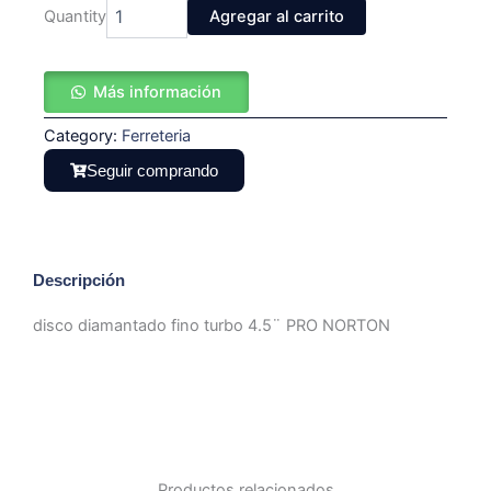
disco
Quantity
Agregar al carrito
diamantado
fino
turbo
Más información
4.5¨
PRO
Category:
NORTON
Ferreteria
cantidad
Seguir comprando
Descripción
disco diamantado fino turbo 4.5¨ PRO NORTON
Productos relacionados