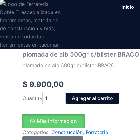
Ir
Inicio
al
contenido
plomada de alb 500gr c/blister BRACO
plomada de alb 500gr c/blister BRACO
$
9.900,00
plomada
Quantity
Agregar al carrito
de
alb
500gr
c/blister
Más información
BRACO
Categories:
Construcción
,
Ferreteria
cantidad