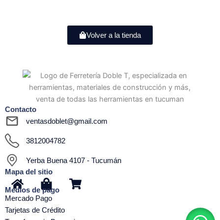
Volver a la tienda
Contacto
ventasdoblet@gmail.com
3812004782
Yerba Buena 4107 - Tucumán
Mapa del sitio
H
S
S
Medios de pago
o
h
h
Mercado Pago
m
o
o
Tarjetas de Crédito
e
p
p