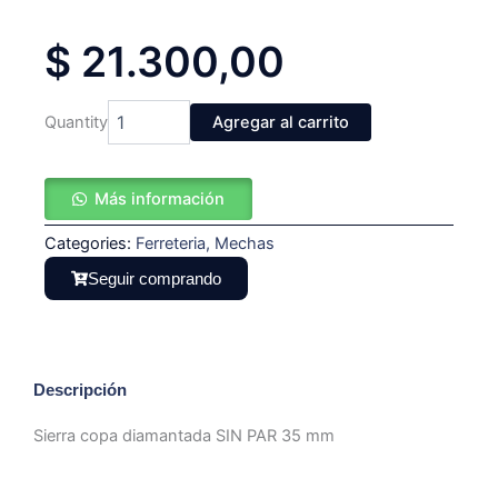
$
21.300,00
Sierra
Quantity
Agregar al carrito
copa
diamantada
SIN
Más información
PAR
35
Categories:
mm
Ferreteria
,
Mechas
cantidad
Seguir comprando
Descripción
Sierra copa diamantada SIN PAR 35 mm