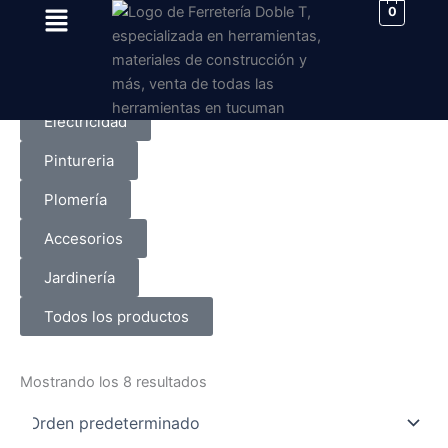
Menu
Ir
0
al
Ferreteria
contenido
Obra
Electricidad
Pintureria
Plomería
Accesorios
Jardinería
Todos los productos
Mostrando los 8 resultados