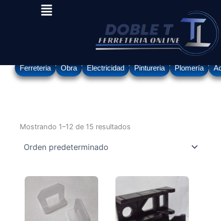
Menu
Ir
al
contenido
Ferreteria
Obra
Electricidad
Pintureria
Plomería
Ac
Mostrando 1–12 de 15 resultados