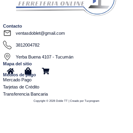
Contacto
ventasdoblet@gmail.com
3812004782
Yerba Buena 4107 - Tucumán
Mapa del sitio
H
S
S
Medios de pago
o
h
h
Mercado Pago
m
o
o
Tarjetas de Crédito
e
p
p
Transferencia Bancaria
p
p
Copyright © 2026 Doble TT | Creado por Tucprogram
i
i
n
n
g
g
-
-