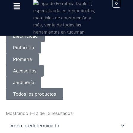
Menu
Ir
0
al
Ferreteria
contenido
Obra
Electricidad
Pintureria
Plomería
Accesorios
Jardinería
Todos los productos
Mostrando 1–12 de 13 resultados