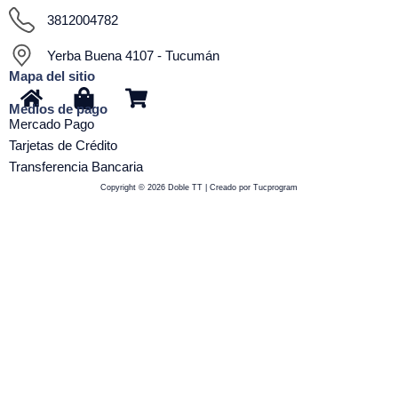
3812004782
Yerba Buena 4107 - Tucumán
Mapa del sitio
H
S
S
Medios de pago
o
h
h
Mercado Pago
m
o
o
Tarjetas de Crédito
e
p
p
Transferencia Bancaria
p
p
Copyright © 2026 Doble TT | Creado por Tucprogram
i
i
n
n
g
g
-
-
b
c
a
a
g
r
t