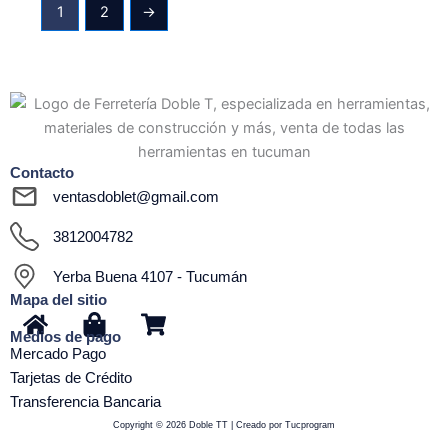
1
2
→
Contacto
ventasdoblet@gmail.com
3812004782
Yerba Buena 4107 - Tucumán
Mapa del sitio
H
S
S
Medios de pago
o
h
h
Mercado Pago
m
o
o
Tarjetas de Crédito
e
p
p
Transferencia Bancaria
p
p
Copyright © 2026 Doble TT | Creado por Tucprogram
i
i