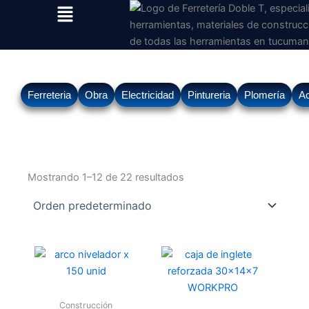
Menu
Ir
al
contenido
Ferreteria
Obra
Electricidad
Pintureria
Plomería
Ac
Mostrando 1–12 de 22 resultados
Construcción