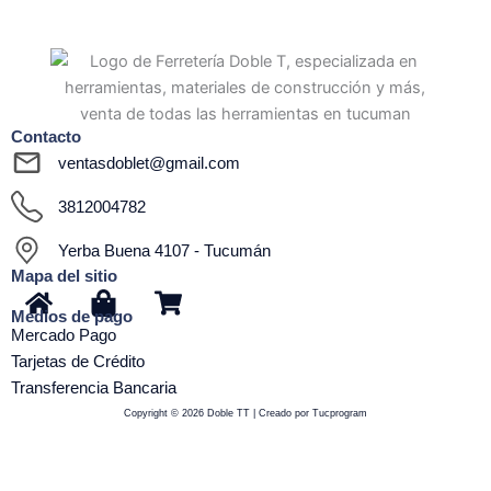
Contacto
ventasdoblet@gmail.com
3812004782
Yerba Buena 4107 - Tucumán
Mapa del sitio
H
S
S
Medios de pago
o
h
h
Mercado Pago
m
o
o
Tarjetas de Crédito
e
p
p
Transferencia Bancaria
p
p
Copyright © 2026 Doble TT | Creado por Tucprogram
i
i
n
n
g
g