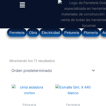
Menu
Ir
al
contenido
Ferreteria
Obra
Electricidad
Pintureria
Plomería
Ac
Mostrando los 11 resultados
Pintureria
Ferreteria