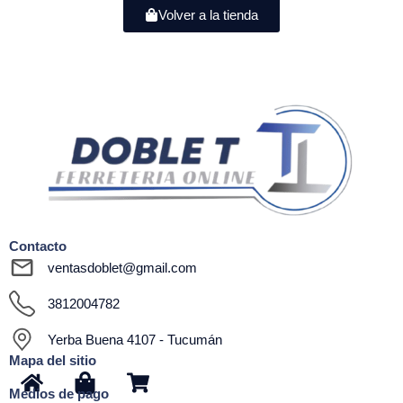
Volver a la tienda
Contacto
ventasdoblet@gmail.com
3812004782
Yerba Buena 4107 - Tucumán
Mapa del sitio
H
S
S
Medios de pago
o
h
h