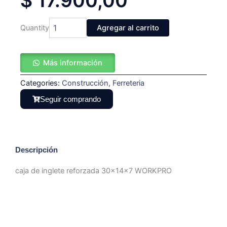
$
17.900,00
caja
Quantity
Agregar al carrito
de
inglete
reforzada
Más información
30x14x7
WORKPRO
Categories:
cantidad
Construcción
,
Ferreteria
Seguir comprando
Descripción
caja de inglete reforzada 30x14x7 WORKPRO