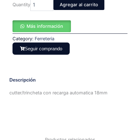
cutter/trincheta
Quantity
Agregar al carrito
con
recarga
automatica
Más información
18mm
cantidad
Category:
Ferreteria
Seguir comprando
Descripción
cutter/trincheta con recarga automatica 18mm
Productos relacionados