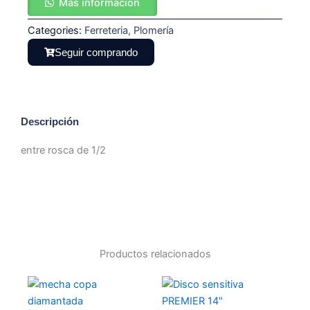
Más información
cantidad
Categories:
Ferreteria
,
Plomería
Seguir comprando
Descripción
entre rosca de 1/2
Productos relacionados