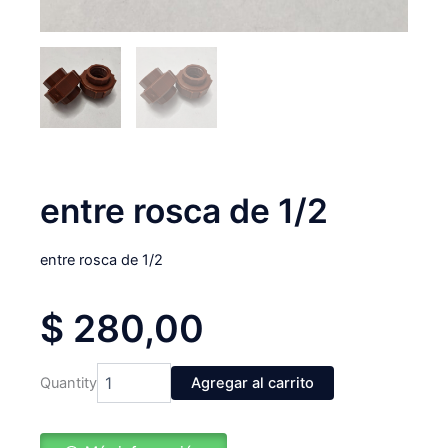
entre rosca de 1/2
entre rosca de 1/2
$
280,00
entre
Quantity
Agregar al carrito
rosca
de
1/2