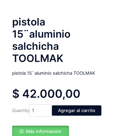
pistola
15¨aluminio
salchicha
TOOLMAK
pistola 15¨aluminio salchicha TOOLMAK
$
42.000,00
pistola
Quantity
Agregar al carrito
15¨aluminio
salchicha
TOOLMAK
Más información
cantidad